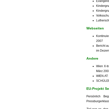
Evangelis
Kindergr
Kindergr
Volkssch
Luthersc
Webseiten
Kontinuie
2007
Bericht a
im Dezem
Andere
Wien X-t
März 200
WIEN.AT: 
SCHÜLERZ
EU-Projekt Se
Persönlich Be
Pressburgerklass