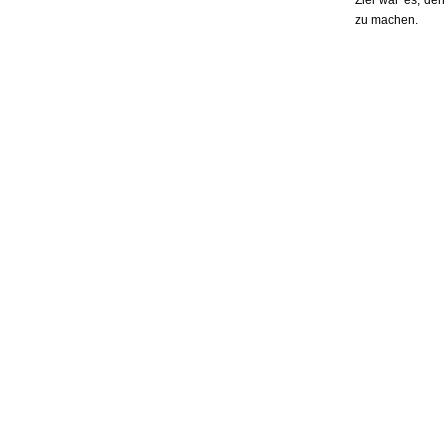
Ziel war es, den
zu machen.