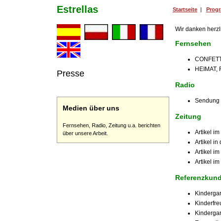
Estrellas
Startseite
|
Prog
Wir danken herzli
Fernsehen
CONFETTI 
HEIMAT, 
Presse
Radio
Sendung 
Medien über uns
Zeitung
Fernsehen, Radio, Zeitung u.a. berichten
Artikel i
über unsere Arbeit.
Artikel i
Artikel i
Artikel i
Referenzkun
Kinderga
Kinderfr
Kindergar